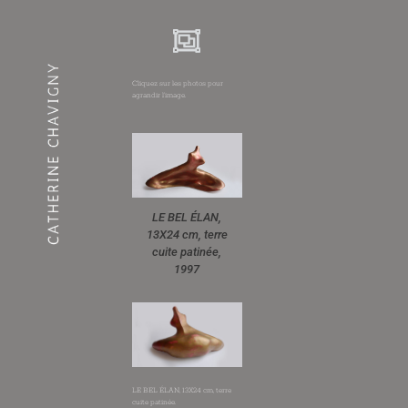
Cliquez sur les photos pour
agrandir l’image.
LE BEL ÉLAN,
13X24 cm, terre
cuite patinée,
1997
LE BEL ÉLAN, 13X24 cm, terre
cuite patinée.