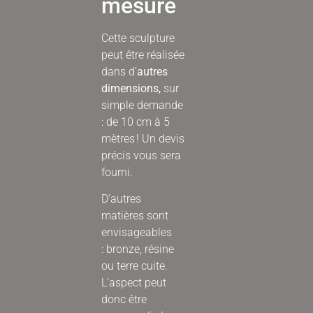
mesure
Cette sculpture
peut être réalisée
dans d’
autres
dimensions,
sur
simple demande
: de 10 cm à 5
mètres ! Un devis
précis vous sera
fourni.
D’autres
matières sont
envisageables
:
bronze, résine
ou terre cuite.
L’aspect peut
donc être