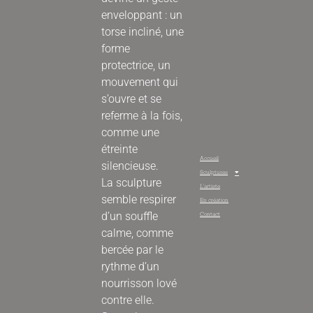
enveloppant : un
torse incliné, une
forme
protectrice, un
mouvement qui
s’ouvre et se
referme à la fois,
comme une
étreinte
Accueil
silencieuse.
Sculptures
La sculpture
L’artiste
semble respirer
En création
d’un souffle
Contact
calme, comme
bercée par le
rythme d’un
nourrisson lové
contre elle.