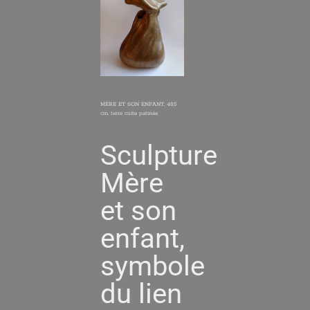
MÈRE ET SON ENFANT, 48,5
cm, terre cuite patinée
Sculpture
Mère
et son
enfant,
symbole
du lien